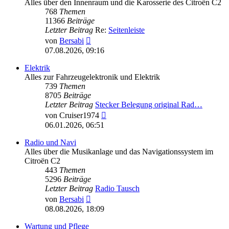
Alles über den Innenraum und die Karosserie des Citroën C2
768
Themen
11366
Beiträge
Letzter Beitrag
Re:
Seitenleiste
Neuester
von
Bersabi
Beitrag
07.08.2026, 09:16
Elektrik
Alles zur Fahrzeugelektronik und Elektrik
739
Themen
8705
Beiträge
Letzter Beitrag
Stecker Belegung original Rad…
Neuester
von
Cruiser1974
Beitrag
06.01.2026, 06:51
Radio und Navi
Alles über die Musikanlage und das Navigationssystem im
Citroën C2
443
Themen
5296
Beiträge
Letzter Beitrag
Radio Tausch
Neuester
von
Bersabi
Beitrag
08.08.2026, 18:09
Wartung und Pflege