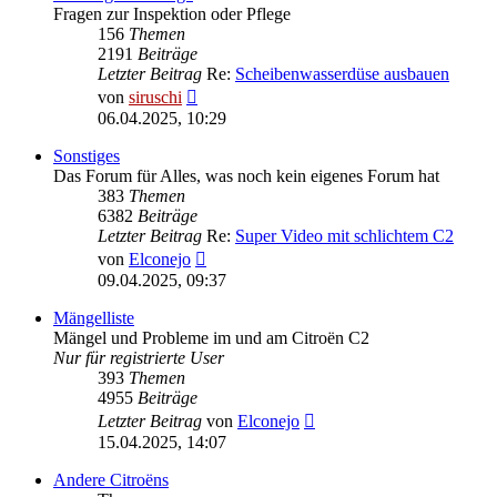
Fragen zur Inspektion oder Pflege
156
Themen
2191
Beiträge
Letzter Beitrag
Re:
Scheibenwasserdüse ausbauen
Neuester
von
siruschi
Beitrag
06.04.2025, 10:29
Sonstiges
Das Forum für Alles, was noch kein eigenes Forum hat
383
Themen
6382
Beiträge
Letzter Beitrag
Re:
Super Video mit schlichtem C2
Neuester
von
Elconejo
Beitrag
09.04.2025, 09:37
Mängelliste
Mängel und Probleme im und am Citroën C2
Nur für registrierte User
393
Themen
4955
Beiträge
Neuester
Letzter Beitrag
von
Elconejo
Beitrag
15.04.2025, 14:07
Andere Citroëns