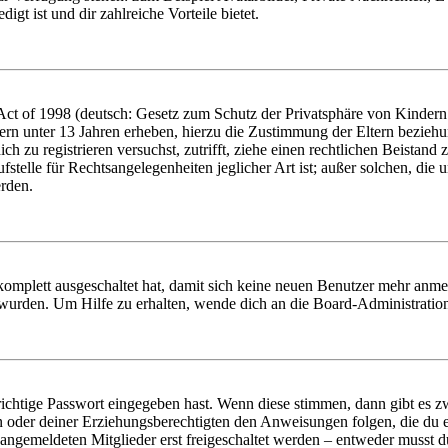
igt ist und dir zahlreiche Vorteile bietet.
t of 1998 (deutsch: Gesetz zum Schutz der Privatsphäre von Kindern i
ern unter 13 Jahren erheben, hierzu die Zustimmung der Eltern bezieh
dich zu registrieren versuchst, zutrifft, ziehe einen rechtlichen Beista
stelle für Rechtsangelegenheiten jeglicher Art ist; außer solchen, die
erden.
 komplett ausgeschaltet hat, damit sich keine neuen Benutzer mehr anm
 wurden. Um Hilfe zu erhalten, wende dich an die Board-Administratio
richtige Passwort eingegeben hast. Wenn diese stimmen, dann gibt es
ern oder deiner Erziehungsberechtigten den Anweisungen folgen, die du e
 angemeldeten Mitglieder erst freigeschaltet werden – entweder musst du