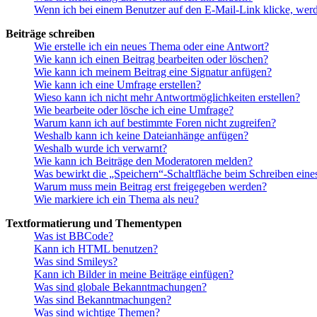
Wenn ich bei einem Benutzer auf den E-Mail-Link klicke, werd
Beiträge schreiben
Wie erstelle ich ein neues Thema oder eine Antwort?
Wie kann ich einen Beitrag bearbeiten oder löschen?
Wie kann ich meinem Beitrag eine Signatur anfügen?
Wie kann ich eine Umfrage erstellen?
Wieso kann ich nicht mehr Antwortmöglichkeiten erstellen?
Wie bearbeite oder lösche ich eine Umfrage?
Warum kann ich auf bestimmte Foren nicht zugreifen?
Weshalb kann ich keine Dateianhänge anfügen?
Weshalb wurde ich verwarnt?
Wie kann ich Beiträge den Moderatoren melden?
Was bewirkt die „Speichern“-Schaltfläche beim Schreiben eine
Warum muss mein Beitrag erst freigegeben werden?
Wie markiere ich ein Thema als neu?
Textformatierung und Thementypen
Was ist BBCode?
Kann ich HTML benutzen?
Was sind Smileys?
Kann ich Bilder in meine Beiträge einfügen?
Was sind globale Bekanntmachungen?
Was sind Bekanntmachungen?
Was sind wichtige Themen?