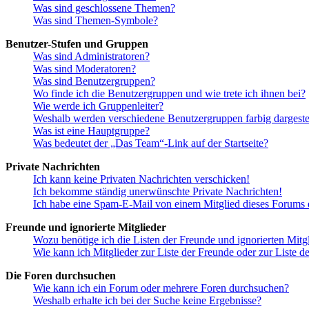
Was sind geschlossene Themen?
Was sind Themen-Symbole?
Benutzer-Stufen und Gruppen
Was sind Administratoren?
Was sind Moderatoren?
Was sind Benutzergruppen?
Wo finde ich die Benutzergruppen und wie trete ich ihnen bei?
Wie werde ich Gruppenleiter?
Weshalb werden verschiedene Benutzergruppen farbig dargestel
Was ist eine Hauptgruppe?
Was bedeutet der „Das Team“-Link auf der Startseite?
Private Nachrichten
Ich kann keine Privaten Nachrichten verschicken!
Ich bekomme ständig unerwünschte Private Nachrichten!
Ich habe eine Spam-E-Mail von einem Mitglied dieses Forums e
Freunde und ignorierte Mitglieder
Wozu benötige ich die Listen der Freunde und ignorierten Mitg
Wie kann ich Mitglieder zur Liste der Freunde oder zur Liste d
Die Foren durchsuchen
Wie kann ich ein Forum oder mehrere Foren durchsuchen?
Weshalb erhalte ich bei der Suche keine Ergebnisse?