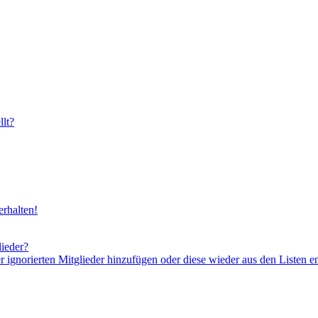
lt?
rhalten!
lieder?
er ignorierten Mitglieder hinzufügen oder diese wieder aus den Listen e