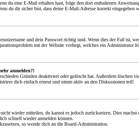
. Wenn du eine E-Mail erhalten hast, folge den dort enthaltenen Anweis
nn du dir sicher bist, dass deine E-Mail-Adresse korrekt eingegeben w
Benutzername und dein Passwort richtig sind. Wenn dies der Fall ist, w
igurationsproblem mit der Website vorliegt, welches ein Administrator l
t mehr anmelden?!
rschieden Gründen deaktiviert oder gelöscht hat. Außerdem löschen vie
triere dich einfach erneut und nimm aktiv an den Diskussionen teil!
 nicht wieder mitteilen, du kannst es jedoch zurücksetzen. Dies machs
 dich schnell wieder anmelden können.
ückzusetzen, so wende dich an die Board-Administration.