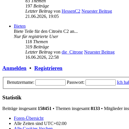
83
Themen
197
Beiträge
Letzter Beitrag
von
HessenC2
Neuester Beitrag
21.06.2026, 19:05
Bieten
Biete Teile für den Citroën C2 an...
Nur für registrierte User
118
Themen
319
Beiträge
Letzter Beitrag
von
die_Citrone
Neuester Beitrag
16.06.2026, 22:58
Anmelden
•
Registrieren
Benutzername:
Passwort:
Ich ha
Statistik
Beiträge insgesamt
158451
• Themen insgesamt
8133
• Mitglieder i
Foren-Übersicht
Alle Zeiten sind
UTC+02:00
Alle Cookies löschen