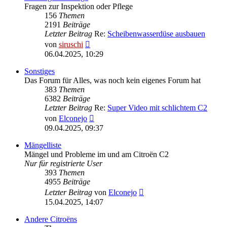
Fragen zur Inspektion oder Pflege
156
Themen
2191
Beiträge
Letzter Beitrag
Re:
Scheibenwasserdüse ausbauen
Neuester
von
siruschi
Beitrag
06.04.2025, 10:29
Sonstiges
Das Forum für Alles, was noch kein eigenes Forum hat
383
Themen
6382
Beiträge
Letzter Beitrag
Re:
Super Video mit schlichtem C2
Neuester
von
Elconejo
Beitrag
09.04.2025, 09:37
Mängelliste
Mängel und Probleme im und am Citroën C2
Nur für registrierte User
393
Themen
4955
Beiträge
Neuester
Letzter Beitrag
von
Elconejo
Beitrag
15.04.2025, 14:07
Andere Citroëns