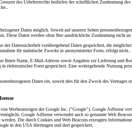
Grenzen des Urheberrechts bedürfen der schriftlichen Zustimmung des j
cke..
nbezogener Daten möglich. Soweit auf unseren Seiten personenbezogen
 Basis. Diese Daten werden ohne Ihre ausdrückliche Zustimmung nicht an 
 der Datensicherheit vorübergehend Daten gespeichert, die möglicherw
nahme für statistische Zwecke in anonymisierter Form, erfolgt nicht..
ir von Ihnen Name, E-Mail-Adresse sowie Angaben zur Lieferung und Re
 in elektronischer Form gespeichert. Eine weitergehende Nutzung pers
rsonenbezogenen Daten ein, soweit dies für den Zweck des Vertrages erfo
.
dsense
 von Werbeanzeigen der Google Inc. ("Google"). Google AdSense verw
e ermöglicht. Google AdSense verwendet auch so genannte Web Beacon
t werden. Die durch Cookies und Web Beacons erzeugten Informationen 
gle in den USA übertragen und dort gespeichert.