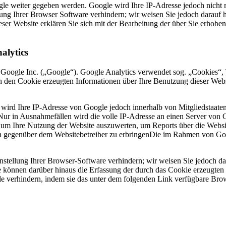
le weiter gegeben werden. Google wird Ihre IP-Adresse jedoch nicht 
lung Ihrer Browser Software verhindern; wir weisen Sie jedoch darauf h
ser Website erklären Sie sich mit der Bearbeitung der über Sie erhob
alytics
 Google Inc. („Google“). Google Analytics verwendet sog. „Cookies“, 
h den Cookie erzeugten Informationen über Ihre Benutzung dieser Web
 wird Ihre IP-Adresse von Google jedoch innerhalb von Mitgliedstaate
r in Ausnahmefällen wird die volle IP-Adresse an einen Server von G
, um Ihre Nutzung der Website auszuwerten, um Reports über die Websi
n gegenüber dem Websitebetreiber zu erbringenDie im Rahmen von Goog
tellung Ihrer Browser-Software verhindern; wir weisen Sie jedoch dara
 können darüber hinaus die Erfassung der durch das Cookie erzeugten 
 verhindern, indem sie das unter dem folgenden Link verfügbare Brows