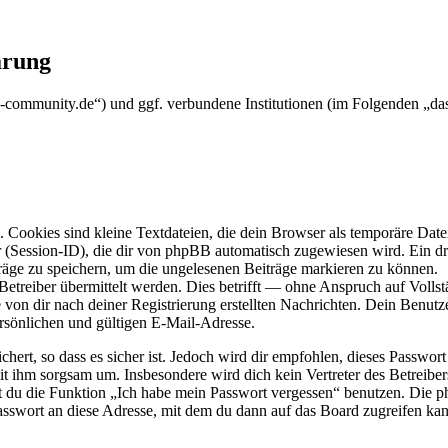
ärung
c2-community.de“) und ggf. verbundene Institutionen (im Folgenden „
Cookies sind kleine Textdateien, die dein Browser als temporäre Datei
ssion-ID), die dir von phpBB automatisch zugewiesen wird. Ein dritt
räge zu speichern, um die ungelesenen Beiträge markieren zu können.
reiber übermittelt werden. Dies betrifft — ohne Anspruch auf Vollstän
 von dir nach deiner Registrierung erstellten Nachrichten. Dein Benu
sönlichen und gültigen E-Mail-Adresse.
ert, so dass es sicher ist. Jedoch wird dir empfohlen, dieses Passwor
it ihm sorgsam um. Insbesondere wird dich kein Vertreter des Betreibe
nst du die Funktion „Ich habe mein Passwort vergessen“ benutzen. Di
asswort an diese Adresse, mit dem du dann auf das Board zugreifen kan