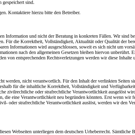
h gespeichert sind.
n. Kontaktiere hierzu bitte den Betreiber.
 Information und nicht der Beratung in konkreten Fällen. Wir sind bemü
Für die Korrektheit, Vollständigkeit, Aktualität oder Qualität der be
en Informationen wird ausgeschlossen, soweit es sich nicht um vorsätz
ationen nach den allgemeinen Gesetzen bleiben hiervon unberührt. Ein
den von entsprechenden Rechtsverletzungen werden wir diese Inhalte 
cht werden, nicht verantwortlich. Für den Inhalt der verlinkten Seiten s
deshalb für die inhaltliche Korrektheit, Vollständigkeit und Verfügbark
 zivilrechtliche oder strafrechtliche Verantwortlichkeit ausgelöst wird.
 die eine Verantwortlichkeit neu begründen könnten. Erst wenn wir fe
ivil- oder strafrechtliche Verantwortlichkeit auslöst, werden wir den 
 diesen Webseiten unterliegen dem deutschen Urheberrecht. Sämtliche Be