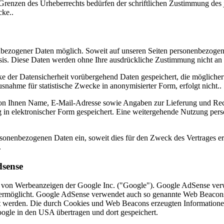
Grenzen des Urheberrechts bedürfen der schriftlichen Zustimmung des j
cke..
nbezogener Daten möglich. Soweit auf unseren Seiten personenbezogen
 Basis. Diese Daten werden ohne Ihre ausdrückliche Zustimmung nicht an 
 der Datensicherheit vorübergehend Daten gespeichert, die möglicherw
nahme für statistische Zwecke in anonymisierter Form, erfolgt nicht..
ir von Ihnen Name, E-Mail-Adresse sowie Angaben zur Lieferung und Re
 in elektronischer Form gespeichert. Eine weitergehende Nutzung pers
rsonenbezogenen Daten ein, soweit dies für den Zweck des Vertrages erfo
.
dsense
 von Werbeanzeigen der Google Inc. ("Google"). Google AdSense verw
e ermöglicht. Google AdSense verwendet auch so genannte Web Beacon
t werden. Die durch Cookies und Web Beacons erzeugten Informationen 
gle in den USA übertragen und dort gespeichert.