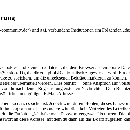
ärung
c2-community.de“) und ggf. verbundene Institutionen (im Folgenden „
Cookies sind kleine Textdateien, die dein Browser als temporäre Datei
ssion-ID), die dir von phpBB automatisch zugewiesen wird. Ein dritt
räge zu speichern, um die ungelesenen Beiträge markieren zu können.
reiber übermittelt werden. Dies betrifft — ohne Anspruch auf Vollstän
 von dir nach deiner Registrierung erstellten Nachrichten. Dein Benu
sönlichen und gültigen E-Mail-Adresse.
ert, so dass es sicher ist. Jedoch wird dir empfohlen, dieses Passwor
it ihm sorgsam um. Insbesondere wird dich kein Vertreter des Betreibe
nst du die Funktion „Ich habe mein Passwort vergessen“ benutzen. Di
asswort an diese Adresse, mit dem du dann auf das Board zugreifen kan