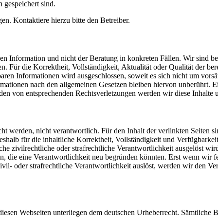
h gespeichert sind.
n. Kontaktiere hierzu bitte den Betreiber.
 Information und nicht der Beratung in konkreten Fällen. Wir sind bemü
Für die Korrektheit, Vollständigkeit, Aktualität oder Qualität der be
en Informationen wird ausgeschlossen, soweit es sich nicht um vorsätz
ationen nach den allgemeinen Gesetzen bleiben hiervon unberührt. Ein
den von entsprechenden Rechtsverletzungen werden wir diese Inhalte 
cht werden, nicht verantwortlich. Für den Inhalt der verlinkten Seiten s
deshalb für die inhaltliche Korrektheit, Vollständigkeit und Verfügbark
 zivilrechtliche oder strafrechtliche Verantwortlichkeit ausgelöst wird.
 die eine Verantwortlichkeit neu begründen könnten. Erst wenn wir fe
ivil- oder strafrechtliche Verantwortlichkeit auslöst, werden wir den 
 diesen Webseiten unterliegen dem deutschen Urheberrecht. Sämtliche Be