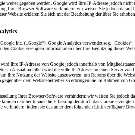
le weiter gegeben werden. Google wird Ihre IP-Adresse jedoch nicht 
lung Ihrer Browser Software verhindern; wir weisen Sie jedoch darauf h
ser Website erklären Sie sich mit der Bearbeitung der über Sie erhob
alytics
 Google Inc. („Google“). Google Analytics verwendet sog. „Cookies“, 
h den Cookie erzeugten Informationen über Ihre Benutzung dieser Web
 wird Ihre IP-Adresse von Google jedoch innerhalb von Mitgliedstaate
r in Ausnahmefällen wird die volle IP-Adresse an einen Server von G
, um Ihre Nutzung der Website auszuwerten, um Reports über die Websi
n gegenüber dem Websitebetreiber zu erbringenDie im Rahmen von Goog
tellung Ihrer Browser-Software verhindern; wir weisen Sie jedoch dara
 können darüber hinaus die Erfassung der durch das Cookie erzeugten 
 verhindern, indem sie das unter dem folgenden Link verfügbare Brows