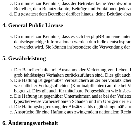
Du nimmst zur Kenntnis, dass der Betreiber keine Verantwortung 
Betreiber, dein Benutzerkonto, Beiträge und Funktionen jederze
Du gestattest dem Betreiber darüber hinaus, deine Beiträge abz
4. General Public License
Du nimmst zur Kenntnis, dass es sich bei phpBB um eine unter
deutschsprachige Informationen werden durch die deutschspr
verwendet wird. Sie können insbesondere die Verwendung der S
5. Gewährleistung
Der Betreiber haftet mit Ausnahme der Verletzung von Leben, Kö
grob fahrlässiges Verhalten zurückzuführen sind. Dies gilt au
Die Haftung ist gegenüber Verbrauchern außer bei vorsätzlich
wesentlicher Vertragspflichten (Kardinalpflichten) auf die be
begrenzt. Dies gilt auch für mittelbare Folgeschäden wie ins
Die Haftung ist gegenüber Unternehmern außer bei der Verletzu
typischerweise vorhersehbaren Schäden und im Übrigen der Höh
Die Haftungsbegrenzung der Absätze a bis c gilt sinngemäß auc
Ansprüche für eine Haftung aus zwingendem nationalem Recht 
6. Änderungsvorbehalt