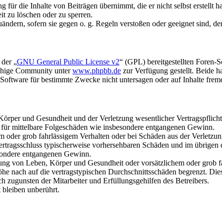
für die Inhalte von Beiträgen übernimmt, die er nicht selbst erstellt 
it zu löschen oder zu sperren.
uändern, sofern sie gegen o. g. Regeln verstoßen oder geeignet sind, 
 der „
GNU General Public License v2
“ (GPL) bereitgestellten Foren-
achige Community unter
www.phpbb.de
zur Verfügung gestellt. Beide h
oftware für bestimmte Zwecke nicht untersagen oder auf Inhalte frem
rper und Gesundheit und der Verletzung wesentlicher Vertragspflichten
ch für mittelbare Folgeschäden wie insbesondere entgangenen Gewinn.
em oder grob fahrlässigem Verhalten oder bei Schäden aus der Verletz
i Vertragsschluss typischerweise vorhersehbaren Schäden und im übrigen
besondere entgangenen Gewinn.
ng von Leben, Körper und Gesundheit oder vorsätzlichem oder grob fah
e nach auf die vertragstypischen Durchschnittsschäden begrenzt. Dies
h zugunsten der Mitarbeiter und Erfüllungsgehilfen des Betreibers.
bleiben unberührt.