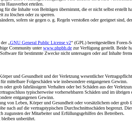
in Hausverbot erteilen.
für die Inhalte von Beiträgen übernimmt, die er nicht selbst erstellt 
it zu löschen oder zu sperren.
uändern, sofern sie gegen o. g. Regeln verstoßen oder geeignet sind, 
 der „
GNU General Public License v2
“ (GPL) bereitgestellten Foren-
achige Community unter
www.phpbb.de
zur Verfügung gestellt. Beide h
oftware für bestimmte Zwecke nicht untersagen oder auf Inhalte frem
rper und Gesundheit und der Verletzung wesentlicher Vertragspflichten
ch für mittelbare Folgeschäden wie insbesondere entgangenen Gewinn.
em oder grob fahrlässigem Verhalten oder bei Schäden aus der Verletz
i Vertragsschluss typischerweise vorhersehbaren Schäden und im übrigen
besondere entgangenen Gewinn.
ng von Leben, Körper und Gesundheit oder vorsätzlichem oder grob fah
e nach auf die vertragstypischen Durchschnittsschäden begrenzt. Dies
h zugunsten der Mitarbeiter und Erfüllungsgehilfen des Betreibers.
bleiben unberührt.