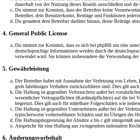
dauerhaft von der Nutzung dieses Boards ausschließen und dir e
Du nimmst zur Kenntnis, dass der Betreiber keine Verantwortung 
Betreiber, dein Benutzerkonto, Beiträge und Funktionen jederze
Du gestattest dem Betreiber darüber hinaus, deine Beiträge abz
4. General Public License
Du nimmst zur Kenntnis, dass es sich bei phpBB um eine unter
deutschsprachige Informationen werden durch die deutschspr
verwendet wird. Sie können insbesondere die Verwendung der S
5. Gewährleistung
Der Betreiber haftet mit Ausnahme der Verletzung von Leben, Kö
grob fahrlässiges Verhalten zurückzuführen sind. Dies gilt au
Die Haftung ist gegenüber Verbrauchern außer bei vorsätzlich
wesentlicher Vertragspflichten (Kardinalpflichten) auf die be
begrenzt. Dies gilt auch für mittelbare Folgeschäden wie ins
Die Haftung ist gegenüber Unternehmern außer bei der Verletzu
typischerweise vorhersehbaren Schäden und im Übrigen der Höh
Die Haftungsbegrenzung der Absätze a bis c gilt sinngemäß auc
Ansprüche für eine Haftung aus zwingendem nationalem Recht 
6. Änderungsvorbehalt