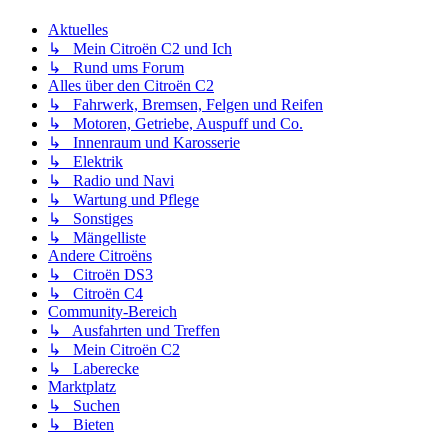
Aktuelles
↳ Mein Citroën C2 und Ich
↳ Rund ums Forum
Alles über den Citroën C2
↳ Fahrwerk, Bremsen, Felgen und Reifen
↳ Motoren, Getriebe, Auspuff und Co.
↳ Innenraum und Karosserie
↳ Elektrik
↳ Radio und Navi
↳ Wartung und Pflege
↳ Sonstiges
↳ Mängelliste
Andere Citroëns
↳ Citroën DS3
↳ Citroën C4
Community-Bereich
↳ Ausfahrten und Treffen
↳ Mein Citroën C2
↳ Laberecke
Marktplatz
↳ Suchen
↳ Bieten