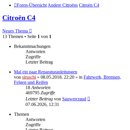
Foren-Übersicht
Andere Citroëns
Citroën C4
Citroën C4
Neues Thema
13 Themen • Seite
1
von
1
Bekanntmachungen
Antworten
Zugriffe
Letzter Beitrag
Mal ein paar Reparaturanleitungen
von
siruschi
»
08.05.2018, 22:20
» in
Fahrwerk, Bremsen,
Felgen und Reifen
18
Antworten
469795
Zugriffe
Letzter Beitrag
von
Sauwercraud
07.06.2026, 12:31
Themen
Antworten
Zugriffe
Letzter Beitrag