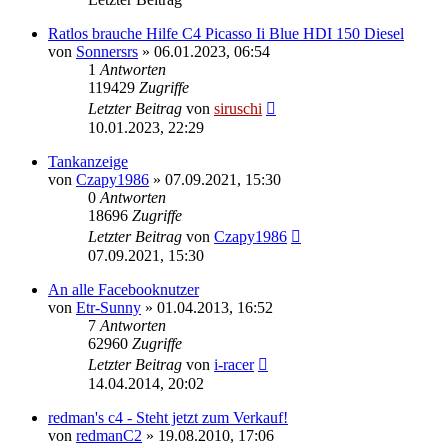
Ratlos brauche Hilfe C4 Picasso Ii Blue HDI 150 Diesel
von
Sonnersrs
»
06.01.2023, 06:54
1
Antworten
119429
Zugriffe
Letzter Beitrag
von
siruschi
10.01.2023, 22:29
Tankanzeige
von
Czapy1986
»
07.09.2021, 15:30
0
Antworten
18696
Zugriffe
Letzter Beitrag
von
Czapy1986
07.09.2021, 15:30
An alle Facebooknutzer
von
Etr-Sunny
»
01.04.2013, 16:52
7
Antworten
62960
Zugriffe
Letzter Beitrag
von
i-racer
14.04.2014, 20:02
redman's c4 - Steht jetzt zum Verkauf!
von
redmanC2
»
19.08.2010, 17:06