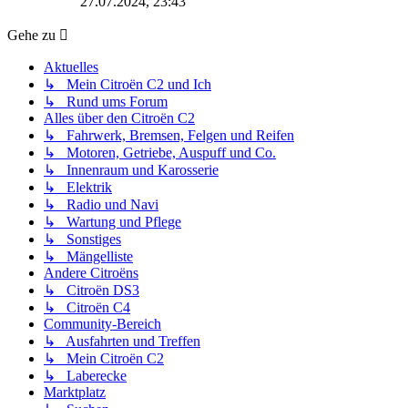
27.07.2024, 23:43
Gehe zu
Aktuelles
↳ Mein Citroën C2 und Ich
↳ Rund ums Forum
Alles über den Citroën C2
↳ Fahrwerk, Bremsen, Felgen und Reifen
↳ Motoren, Getriebe, Auspuff und Co.
↳ Innenraum und Karosserie
↳ Elektrik
↳ Radio und Navi
↳ Wartung und Pflege
↳ Sonstiges
↳ Mängelliste
Andere Citroëns
↳ Citroën DS3
↳ Citroën C4
Community-Bereich
↳ Ausfahrten und Treffen
↳ Mein Citroën C2
↳ Laberecke
Marktplatz