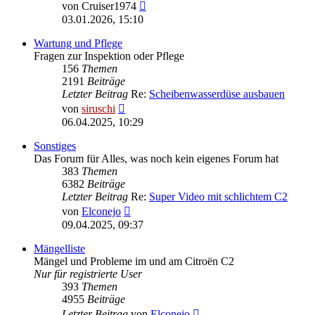
Neuester
von
Cruiser1974
Beitrag
03.01.2026, 15:10
Wartung und Pflege
Fragen zur Inspektion oder Pflege
156
Themen
2191
Beiträge
Letzter Beitrag
Re:
Scheibenwasserdüse ausbauen
Neuester
von
siruschi
Beitrag
06.04.2025, 10:29
Sonstiges
Das Forum für Alles, was noch kein eigenes Forum hat
383
Themen
6382
Beiträge
Letzter Beitrag
Re:
Super Video mit schlichtem C2
Neuester
von
Elconejo
Beitrag
09.04.2025, 09:37
Mängelliste
Mängel und Probleme im und am Citroën C2
Nur für registrierte User
393
Themen
4955
Beiträge
Neuester
Letzter Beitrag
von
Elconejo