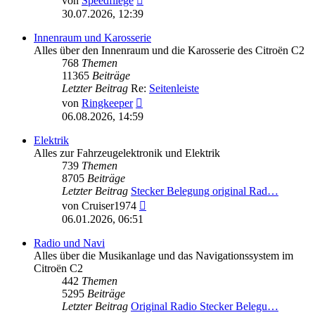
von
Speedfliege
Beitrag
30.07.2026, 12:39
Innenraum und Karosserie
Alles über den Innenraum und die Karosserie des Citroën C2
768
Themen
11365
Beiträge
Letzter Beitrag
Re:
Seitenleiste
Neuester
von
Ringkeeper
Beitrag
06.08.2026, 14:59
Elektrik
Alles zur Fahrzeugelektronik und Elektrik
739
Themen
8705
Beiträge
Letzter Beitrag
Stecker Belegung original Rad…
Neuester
von
Cruiser1974
Beitrag
06.01.2026, 06:51
Radio und Navi
Alles über die Musikanlage und das Navigationssystem im
Citroën C2
442
Themen
5295
Beiträge
Letzter Beitrag
Original Radio Stecker Belegu…