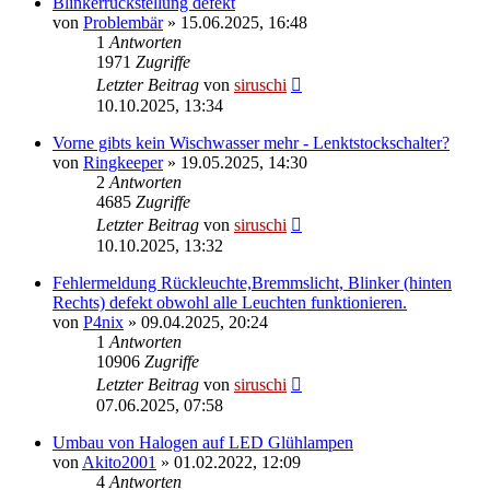
Blinkerrückstellung defekt
von
Problembär
»
15.06.2025, 16:48
1
Antworten
1971
Zugriffe
Letzter Beitrag
von
siruschi
10.10.2025, 13:34
Vorne gibts kein Wischwasser mehr - Lenktstockschalter?
von
Ringkeeper
»
19.05.2025, 14:30
2
Antworten
4685
Zugriffe
Letzter Beitrag
von
siruschi
10.10.2025, 13:32
Fehlermeldung Rückleuchte,Bremmslicht, Blinker (hinten
Rechts) defekt obwohl alle Leuchten funktionieren.
von
P4nix
»
09.04.2025, 20:24
1
Antworten
10906
Zugriffe
Letzter Beitrag
von
siruschi
07.06.2025, 07:58
Umbau von Halogen auf LED Glühlampen
von
Akito2001
»
01.02.2022, 12:09
4
Antworten