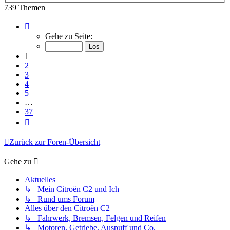
739 Themen
Seite
1
Gehe zu Seite:
von
37
1
2
3
4
5
…
37
Nächste
Zurück zur Foren-Übersicht
Gehe zu
Aktuelles
↳ Mein Citroën C2 und Ich
↳ Rund ums Forum
Alles über den Citroën C2
↳ Fahrwerk, Bremsen, Felgen und Reifen
↳ Motoren, Getriebe, Auspuff und Co.