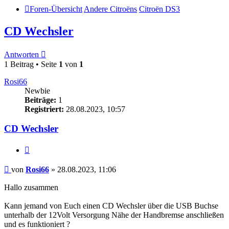
Foren-Übersicht
Andere Citroëns
Citroën DS3
CD Wechsler
Antworten
1 Beitrag • Seite
1
von
1
Rosi66
Newbie
Beiträge:
1
Registriert:
28.08.2023, 10:57
CD Wechsler
Zitieren
Beitrag
von
Rosi66
»
28.08.2023, 11:06
Hallo zusammen
Kann jemand von Euch einen CD Wechsler über die USB Buchse
unterhalb der 12Volt Versorgung Nähe der Handbremse anschließen
und es funktioniert ?