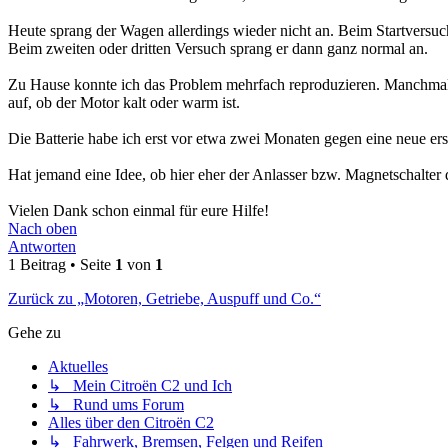
Heute sprang der Wagen allerdings wieder nicht an. Beim Startversuc
Beim zweiten oder dritten Versuch sprang er dann ganz normal an.
Zu Hause konnte ich das Problem mehrfach reproduzieren. Manchmal g
auf, ob der Motor kalt oder warm ist.
Die Batterie habe ich erst vor etwa zwei Monaten gegen eine neue erse
Hat jemand eine Idee, ob hier eher der Anlasser bzw. Magnetschalte
Vielen Dank schon einmal für eure Hilfe!
Nach oben
Antworten
1 Beitrag • Seite
1
von
1
Zurück zu „Motoren, Getriebe, Auspuff und Co.“
Gehe zu
Aktuelles
↳ Mein Citroën C2 und Ich
↳ Rund ums Forum
Alles über den Citroën C2
↳ Fahrwerk, Bremsen, Felgen und Reifen